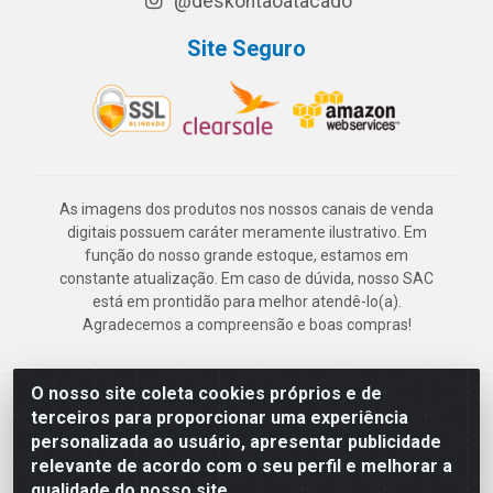
@deskontaoatacado
Site Seguro
As imagens dos produtos nos nossos canais de venda
digitais possuem caráter meramente ilustrativo. Em
função do nosso grande estoque, estamos em
constante atualização. Em caso de dúvida, nosso SAC
está em prontidão para melhor atendê-lo(a).
Agradecemos a compreensão e boas compras!
O nosso site coleta cookies próprios e de
Deskontão Atacado - Av. Marechal Mascarenhas de Morais, 2471 -
terceiros para proporcionar uma experiência
Imbiribeira - Recife/PE - CEP 51.150-001 - CNPJ 24.150.377/0003-
personalizada ao usuário, apresentar publicidade
57
relevante de acordo com o seu perfil e melhorar a
qualidade do nosso site.