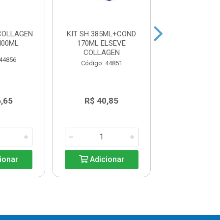
COLLAGEN
KIT SH 385ML+COND
SH ELSEVE CO
400ML
170ML ELSEVE
LIFTER 200
COLLAGEN
ELSEVE COL
 44856
LIFTER 200
Código: 44851
Código: 44
6,65
R$ 40,85
R$ 19,9
ionar
Adicionar
Adicio