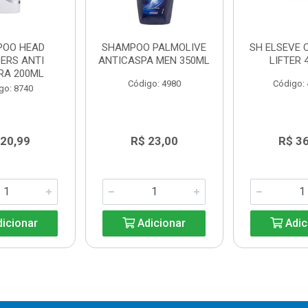
OO HEAD
SHAMPOO PALMOLIVE
SH ELSEVE 
ERS ANTI
ANTICASPA MEN 350ML
LIFTER 
RA 200ML
Código: 4980
Código:
go: 8740
 20,99
R$ 23,00
R$ 3
icionar
Adicionar
Adic