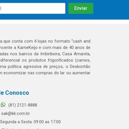
 que conta com 4 lojas no formato “cash and
tencente a KarneKeijo e com mais de 40 anos de
das nos bairros da Imbiribeira, Casa Amarela,
erencial os produtos frigorificados (carnes,
 uma política agressiva de preços, o Deskontão
dem economizar nas compras do lar ou aumentar
le Conosco
(81) 2121-8888
sak@kk.com.br
Segunda a Sexta: 09:00 as 17:00