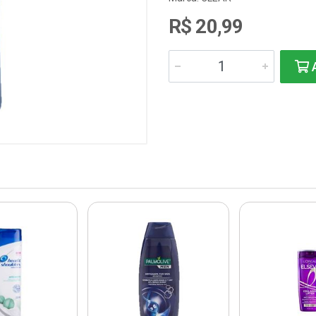
R$ 20,99
A