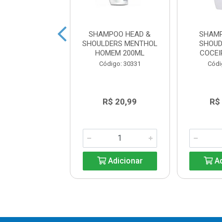
POO HEAD &
SHAMPOO HEAD &
SHAMP
HOULDERS
SHOULDERS MENTHOL
SHOUD
ATAÇÃO 400ML
HOMEM 200ML
COCEI
digo: 33427
Código: 30331
Códi
R$ 39,80
R$ 20,99
R$
Adicionar
Adicionar
Ad