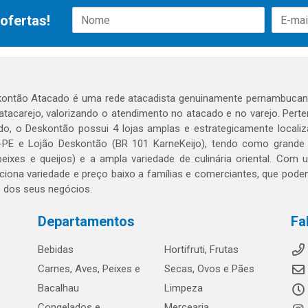
ofertas!
ontão Atacado é uma rede atacadista genuinamente pernambucana
 atacarejo, valorizando o atendimento no atacado e no varejo. Per
o, o Deskontão possui 4 lojas amplas e estrategicamente localiza
PE e Lojão Deskontão (BR 101 KarneKeijo), tendo como grande dif
peixes e queijos) e a ampla variedade de culinária oriental. Com
ciona variedade e preço baixo a famílias e comerciantes, que po
o dos seus negócios.
Departamentos
Fa
Bebidas
Hortifruti, Frutas
Carnes, Aves, Peixes e
Secas, Ovos e Pães
Bacalhau
Limpeza
Congelados e
Mercearia