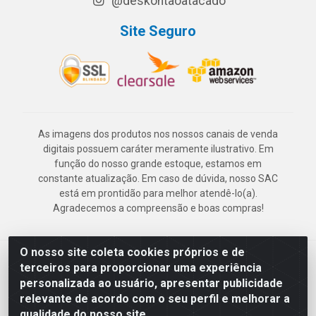
@deskontaoatacado
Site Seguro
As imagens dos produtos nos nossos canais de venda
digitais possuem caráter meramente ilustrativo. Em
função do nosso grande estoque, estamos em
constante atualização. Em caso de dúvida, nosso SAC
está em prontidão para melhor atendê-lo(a).
Agradecemos a compreensão e boas compras!
O nosso site coleta cookies próprios e de
Deskontão Atacado - Av. Marechal Mascarenhas de Morais, 2471 -
terceiros para proporcionar uma experiência
Imbiribeira - Recife/PE - CEP 51.150-001 - CNPJ 24.150.377/0003-
personalizada ao usuário, apresentar publicidade
57
relevante de acordo com o seu perfil e melhorar a
qualidade do nosso site.