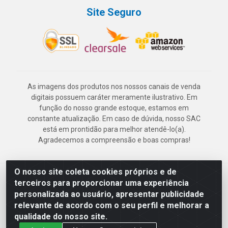
Site Seguro
As imagens dos produtos nos nossos canais de venda
digitais possuem caráter meramente ilustrativo. Em
função do nosso grande estoque, estamos em
constante atualização. Em caso de dúvida, nosso SAC
está em prontidão para melhor atendê-lo(a).
Agradecemos a compreensão e boas compras!
O nosso site coleta cookies próprios e de
Deskontão Atacado - Av. Marechal Mascarenhas de Morais, 2471 -
terceiros para proporcionar uma experiência
Imbiribeira - Recife/PE - CEP 51.150-001 - CNPJ 24.150.377/0003-
personalizada ao usuário, apresentar publicidade
57
relevante de acordo com o seu perfil e melhorar a
qualidade do nosso site.