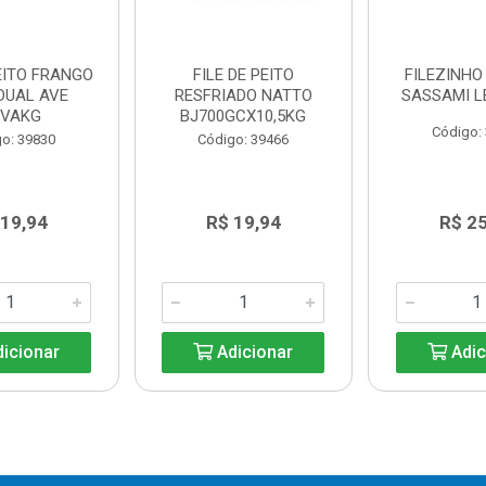
PEITO FRANGO
FILE DE PEITO
FILEZINHO
IDUAL AVE
RESFRIADO NATTO
SASSAMI L
VAKG
BJ700GCX10,5KG
Código:
o: 39830
Código: 39466
 19,94
R$ 19,94
R$ 2
icionar
Adicionar
Adic