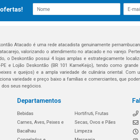
ofertas!
ontão Atacado é uma rede atacadista genuinamente pernambucana
 atacarejo, valorizando o atendimento no atacado e no varejo. Per
o, o Deskontão possui 4 lojas amplas e estrategicamente localiza
PE e Lojão Deskontão (BR 101 KarneKeijo), tendo como grande dif
peixes e queijos) e a ampla variedade de culinária oriental. Com
ciona variedade e preço baixo a famílias e comerciantes, que po
o dos seus negócios.
Departamentos
Fa
Bebidas
Hortifruti, Frutas
Carnes, Aves, Peixes e
Secas, Ovos e Pães
Bacalhau
Limpeza
Congelados e
Mercearia