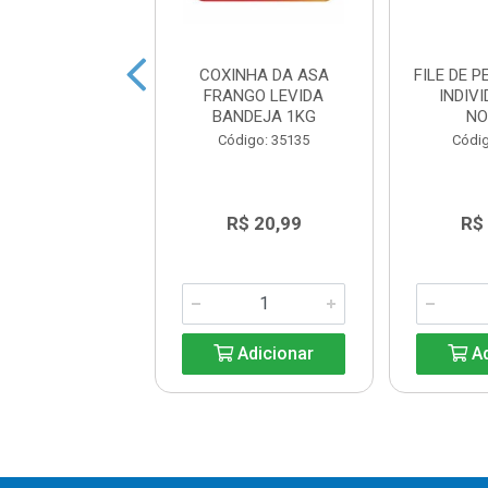
PASSARINHO
COXINHA DA ASA
FILE DE 
PERADO LAR
FRANGO LEVIDA
INDIV
COTE 700G.
BANDEJA 1KG
NO
digo: 34852
Código: 35135
Códig
R$ 9,44
R$ 20,99
R$
Adicionar
Adicionar
Ad