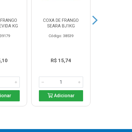
 FRANGO
COXA DE FRANGO
COXINHA DA
EVIDA KG
SEARA BJ1KG
SEARA IQF P
CX12K
 39179
Código: 38539
Código: 38
5,10
R$ 15,74
R$ 19,9
ionar
Adicionar
Adicio