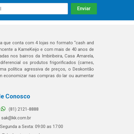
 que conta com 4 lojas no formato “cash and
tencente a KarneKeijo e com mais de 40 anos de
das nos bairros da Imbiribeira, Casa Amarela,
erencial os produtos frigorificados (carnes,
 uma política agressiva de preços, o Deskontão
dem economizar nas compras do lar ou aumentar
le Conosco
(81) 2121-8888
sak@kk.com.br
Segunda a Sexta: 09:00 as 17:00