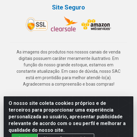
Site Seguro
As imagens dos produtos nos nossos canais de venda
digitais possuem caráter meramente ilustrativo. Em
função do nosso grande estoque, estamos em
constante atualização. Em caso de dúvida, nosso SAC
está em prontidão para melhor atendê-lo(a).
Agradecemos a compreensão e boas compras!
O nosso site coleta cookies próprios e de
Deskontão Atacado - Av. Marechal Mascarenhas de Morais, 2471 -
terceiros para proporcionar uma experiência
Imbiribeira - Recife/PE - CEP 51.150-001 - CNPJ 24.150.377/0003-
personalizada ao usuário, apresentar publicidade
57
relevante de acordo com o seu perfil e melhorar a
qualidade do nosso site.