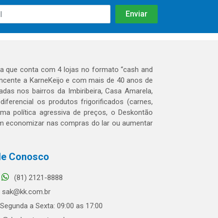
 que conta com 4 lojas no formato “cash and
tencente a KarneKeijo e com mais de 40 anos de
das nos bairros da Imbiribeira, Casa Amarela,
erencial os produtos frigorificados (carnes,
 uma política agressiva de preços, o Deskontão
dem economizar nas compras do lar ou aumentar
le Conosco
(81) 2121-8888
sak@kk.com.br
Segunda a Sexta: 09:00 as 17:00