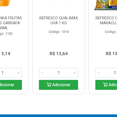
INKA FRUTAS
REFRESCO QUALIMAX
REFRESCO 
AS GARRAFA
UVA 1 KG
MARACUJ
50ML
Código: 1310
Código:
go: 1152
 3,14
R$ 13,64
R$ 1
icionar
Adicionar
Adic