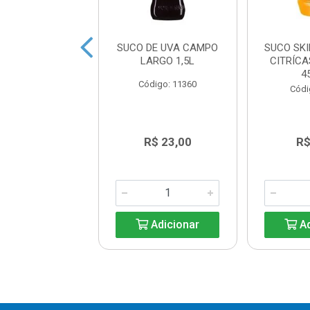
E LARANJA DEL
SUCO DE UVA CAMPO
SUCO SK
E FRUT 450ML
LARGO 1,5L
CITRÍC
4
digo: 15680
Código: 11360
Códi
R$ 3,98
R$ 23,00
R$
Adicionar
Adicionar
Ad