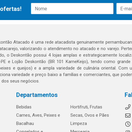
ofertas!
ontão Atacado é uma rede atacadista genuinamente pernambucana
 atacarejo, valorizando o atendimento no atacado e no varejo. Per
o, o Deskontão possui 4 lojas amplas e estrategicamente localiza
PE e Lojão Deskontão (BR 101 KarneKeijo), tendo como grande dif
peixes e queijos) e a ampla variedade de culinária oriental. Com
ciona variedade e preço baixo a famílias e comerciantes, que po
o dos seus negócios.
Departamentos
Fa
Bebidas
Hortifruti, Frutas
Carnes, Aves, Peixes e
Secas, Ovos e Pães
Bacalhau
Limpeza
Congelados e
Mercearia