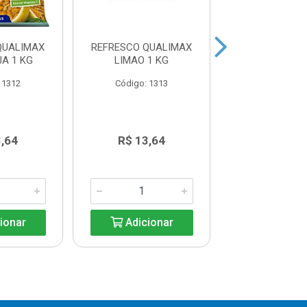
QUALIMAX
REFRESCO QUALIMAX
SUCO INTE
A 1 KG
LIMAO 1 KG
LARANJA NATU
900ML
 1312
Código: 1313
Código: 13
3,64
R$ 13,64
R$ 19,9
ionar
Adicionar
Adicio