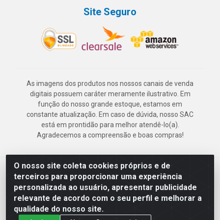
Site Seguro
As imagens dos produtos nos nossos canais de venda
digitais possuem caráter meramente ilustrativo. Em
função do nosso grande estoque, estamos em
constante atualização. Em caso de dúvida, nosso SAC
está em prontidão para melhor atendê-lo(a).
Agradecemos a compreensão e boas compras!
O nosso site coleta cookies próprios e de
Deskontão Atacado - Av. Marechal Mascarenhas de Morais, 2471 -
terceiros para proporcionar uma experiência
Imbiribeira - Recife/PE - CEP 51.150-001 - CNPJ 24.150.377/0003-
personalizada ao usuário, apresentar publicidade
57
relevante de acordo com o seu perfil e melhorar a
qualidade do nosso site.