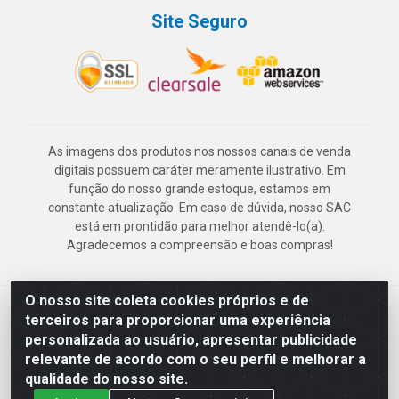
Site Seguro
As imagens dos produtos nos nossos canais de venda
digitais possuem caráter meramente ilustrativo. Em
função do nosso grande estoque, estamos em
constante atualização. Em caso de dúvida, nosso SAC
está em prontidão para melhor atendê-lo(a).
Agradecemos a compreensão e boas compras!
O nosso site coleta cookies próprios e de
Deskontão Atacado - Av. Marechal Mascarenhas de Morais, 2471 -
terceiros para proporcionar uma experiência
Imbiribeira - Recife/PE - CEP 51.150-001 - CNPJ 24.150.377/0003-
personalizada ao usuário, apresentar publicidade
57
relevante de acordo com o seu perfil e melhorar a
qualidade do nosso site.