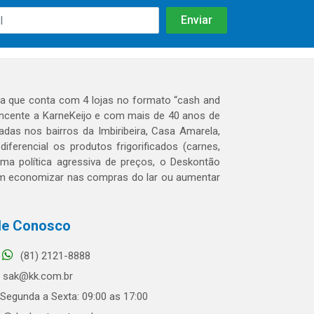
 que conta com 4 lojas no formato “cash and
tencente a KarneKeijo e com mais de 40 anos de
das nos bairros da Imbiribeira, Casa Amarela,
erencial os produtos frigorificados (carnes,
 uma política agressiva de preços, o Deskontão
dem economizar nas compras do lar ou aumentar
le Conosco
(81) 2121-8888
sak@kk.com.br
Segunda a Sexta: 09:00 as 17:00