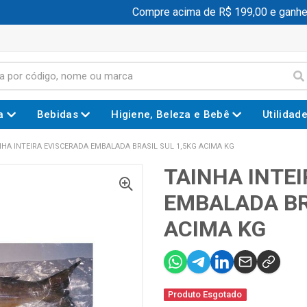
Compre acima de R$ 199,00 e ganhe f
a
Bebidas
Higiene, Beleza e Bebê
Utilidad
NHA INTEIRA EVISCERADA EMBALADA BRASIL SUL 1,5KG ACIMA KG
TAINHA INTE
EMBALADA BR
ACIMA KG
Produto Esgotado