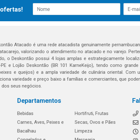
ofertas!
ontão Atacado é uma rede atacadista genuinamente pernambucana
 atacarejo, valorizando o atendimento no atacado e no varejo. Per
o, o Deskontão possui 4 lojas amplas e estrategicamente localiza
PE e Lojão Deskontão (BR 101 KarneKeijo), tendo como grande dif
peixes e queijos) e a ampla variedade de culinária oriental. Com
ciona variedade e preço baixo a famílias e comerciantes, que po
o dos seus negócios.
Departamentos
Fa
Bebidas
Hortifruti, Frutas
Carnes, Aves, Peixes e
Secas, Ovos e Pães
Bacalhau
Limpeza
Congelados e
Mercearia