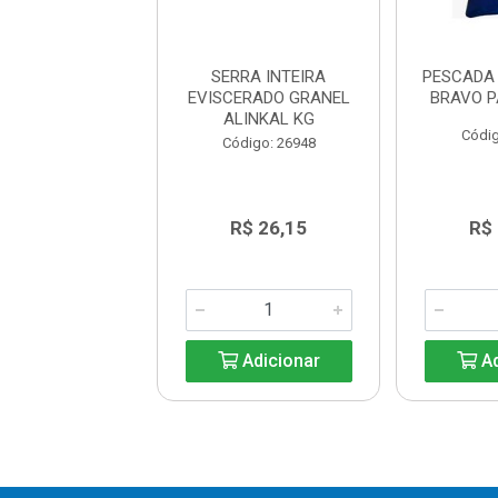
TA DOURADO
SERRA INTEIRA
PESCADA
M ALINKAL 1KG.
EVISCERADO GRANEL
BRAVO P
ALINKAL KG
digo: 33361
Códig
Código: 26948
R$ 36,65
R$ 26,15
R$
Adicionar
Adicionar
Ad