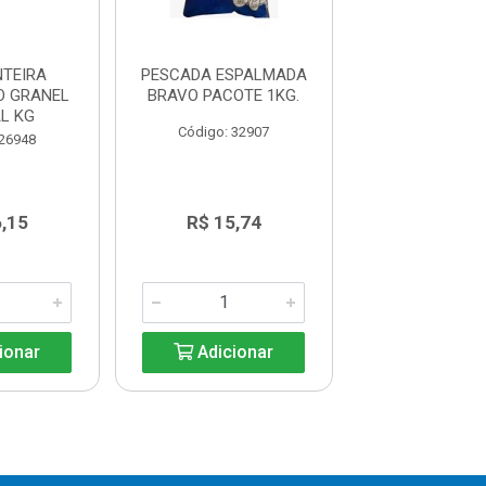
NTEIRA
PESCADA ESPALMADA
POSTA DOU
O GRANEL
BRAVO PACOTE 1KG.
PREMIUM ALINK
L KG
Código: 32907
Código: 33
 26948
,15
R$ 15,74
R$ 36,6
ionar
Adicionar
Adicio