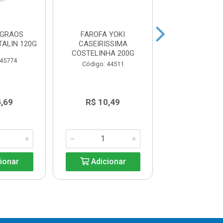
 GRAOS
FAROFA YOKI
FARINHA LA
TALIN 120G
CASEIRISSIMA
MARATA 1
COSTELINHA 200G
 45774
Código: 41
Código: 44511
4,69
R$ 10,49
R$ 6,2
ionar
Adicionar
Adicio