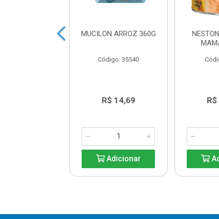
DO DE MILHO
MUCILON ARROZ 360G
NESTON
IMO 200 GR
MAM
ódigo: 2790
Código: 35540
Códi
R$ 5,76
R$ 14,69
R$
Adicionar
Adicionar
Ad