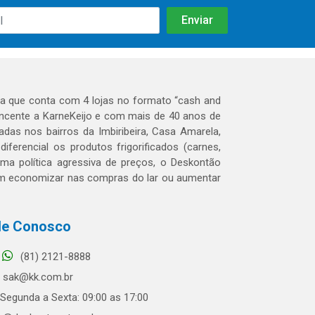
 que conta com 4 lojas no formato “cash and
tencente a KarneKeijo e com mais de 40 anos de
das nos bairros da Imbiribeira, Casa Amarela,
erencial os produtos frigorificados (carnes,
 uma política agressiva de preços, o Deskontão
dem economizar nas compras do lar ou aumentar
le Conosco
(81) 2121-8888
sak@kk.com.br
Segunda a Sexta: 09:00 as 17:00