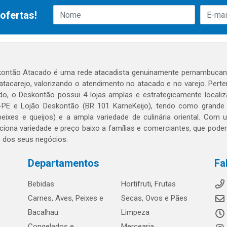
ofertas!
ontão Atacado é uma rede atacadista genuinamente pernambucana
 atacarejo, valorizando o atendimento no atacado e no varejo. Per
o, o Deskontão possui 4 lojas amplas e estrategicamente localiza
PE e Lojão Deskontão (BR 101 KarneKeijo), tendo como grande dif
peixes e queijos) e a ampla variedade de culinária oriental. Com
ciona variedade e preço baixo a famílias e comerciantes, que po
o dos seus negócios.
Departamentos
Fa
Bebidas
Hortifruti, Frutas
Carnes, Aves, Peixes e
Secas, Ovos e Pães
Bacalhau
Limpeza
Congelados e
Mercearia