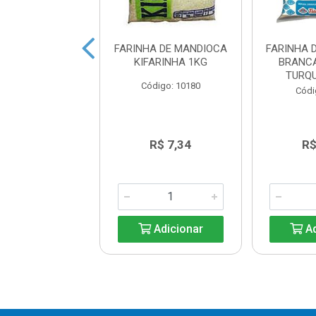
A DE MANDIOCA
FARINHA DE MANDIOCA
FARINHA 
EBRADINHA
KIFARINHA 1KG
BRANC
RQUESA1KG
TURQ
Código: 10180
ódigo: 5518
Códi
R$ 7,34
R$ 7,34
R$
Adicionar
Adicionar
Ad