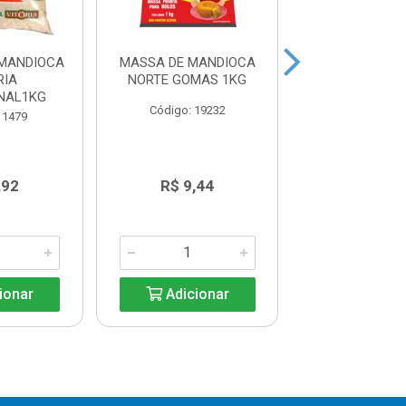
 MANDIOCA
MASSA DE MANDIOCA
GOMA DE MA
RIA
NORTE GOMAS 1KG
NORTE GOMA
ONAL1KG
Código: 19232
Código: 19
 1479
,92
R$ 9,44
R$ 6,8
ionar
Adicionar
Adicio