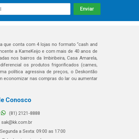
 que conta com 4 lojas no formato “cash and
tencente a KarneKeijo e com mais de 40 anos de
das nos bairros da Imbiribeira, Casa Amarela,
erencial os produtos frigorificados (carnes,
 uma política agressiva de preços, o Deskontão
dem economizar nas compras do lar ou aumentar
le Conosco
(81) 2121-8888
sak@kk.com.br
Segunda a Sexta: 09:00 as 17:00