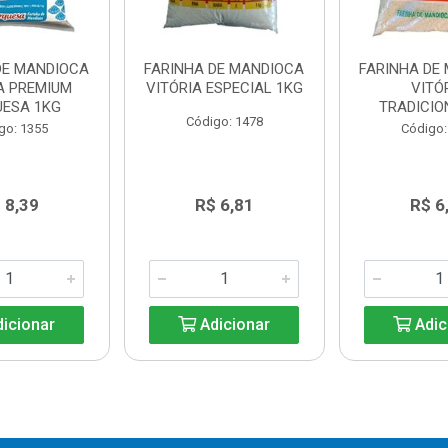
DE MANDIOCA
FARINHA DE MANDIOCA
FARINHA DE
A PREMIUM
VITÓRIA ESPECIAL 1KG
VITÓ
UESA 1KG
TRADICI
Código: 1478
go: 1355
Código:
 8,39
R$ 6,81
R$ 6
icionar
Adicionar
Adic