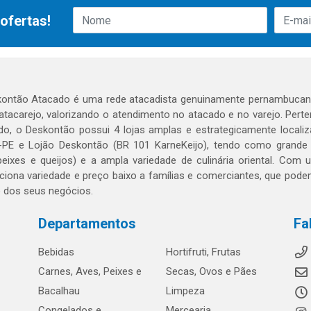
ofertas!
ontão Atacado é uma rede atacadista genuinamente pernambucana
 atacarejo, valorizando o atendimento no atacado e no varejo. Per
o, o Deskontão possui 4 lojas amplas e estrategicamente localiza
PE e Lojão Deskontão (BR 101 KarneKeijo), tendo como grande dif
peixes e queijos) e a ampla variedade de culinária oriental. Com
ciona variedade e preço baixo a famílias e comerciantes, que po
o dos seus negócios.
Departamentos
Fa
Bebidas
Hortifruti, Frutas
Carnes, Aves, Peixes e
Secas, Ovos e Pães
Bacalhau
Limpeza
Congelados e
Mercearia