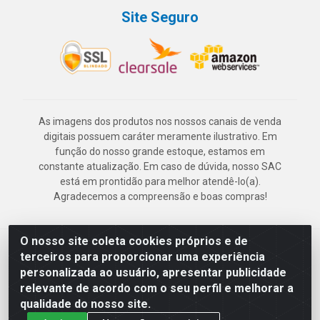
Site Seguro
As imagens dos produtos nos nossos canais de venda
digitais possuem caráter meramente ilustrativo. Em
função do nosso grande estoque, estamos em
constante atualização. Em caso de dúvida, nosso SAC
está em prontidão para melhor atendê-lo(a).
Agradecemos a compreensão e boas compras!
O nosso site coleta cookies próprios e de
Deskontão Atacado - Av. Marechal Mascarenhas de Morais, 2471 -
terceiros para proporcionar uma experiência
Imbiribeira - Recife/PE - CEP 51.150-001 - CNPJ 24.150.377/0003-
personalizada ao usuário, apresentar publicidade
57
relevante de acordo com o seu perfil e melhorar a
qualidade do nosso site.