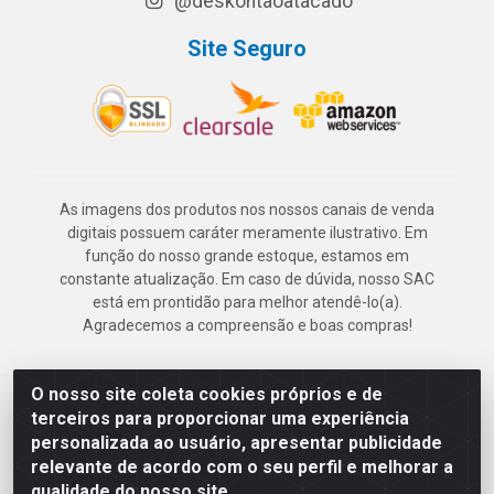
@deskontaoatacado
Site Seguro
As imagens dos produtos nos nossos canais de venda
digitais possuem caráter meramente ilustrativo. Em
função do nosso grande estoque, estamos em
constante atualização. Em caso de dúvida, nosso SAC
está em prontidão para melhor atendê-lo(a).
Agradecemos a compreensão e boas compras!
O nosso site coleta cookies próprios e de
Deskontão Atacado - Av. Marechal Mascarenhas de Morais, 2471 -
terceiros para proporcionar uma experiência
Imbiribeira - Recife/PE - CEP 51.150-001 - CNPJ 24.150.377/0003-
personalizada ao usuário, apresentar publicidade
57
relevante de acordo com o seu perfil e melhorar a
qualidade do nosso site.