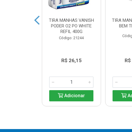
 MANCHAS PO
TIRA MANHAS VANISH
TIRA MA
UX L250P230
PODER O2 PO WHITE
BEM T
REFIL 400G
digo: 11237
Códig
Código: 21244
R$ 15,74
R$ 26,15
R$
Adicionar
Adicionar
Ad