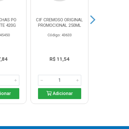
CHAS PO
CIF CREMOSO ORIGINAL
VANISH PO PI
TE 420G
PROMOCIONAL 250ML
 45450
Código: 43633
Código: 35
7,84
R$ 11,54
R$ 14,6
ionar
Adicionar
Adicio