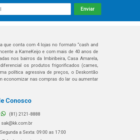
 que conta com 4 lojas no formato “cash and
tencente a KarneKeijo e com mais de 40 anos de
das nos bairros da Imbiribeira, Casa Amarela,
erencial os produtos frigorificados (carnes,
 uma política agressiva de preços, o Deskontão
dem economizar nas compras do lar ou aumentar
le Conosco
(81) 2121-8888
sak@kk.com.br
Segunda a Sexta: 09:00 as 17:00