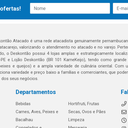
ofertas!
ontão Atacado é uma rede atacadista genuinamente pernambucana
 atacarejo, valorizando o atendimento no atacado e no varejo. Per
o, o Deskontão possui 4 lojas amplas e estrategicamente localiza
PE e Lojão Deskontão (BR 101 KarneKeijo), tendo como grande dif
peixes e queijos) e a ampla variedade de culinária oriental. Com
ciona variedade e preço baixo a famílias e comerciantes, que po
o dos seus negócios.
Departamentos
Fa
Bebidas
Hortifruti, Frutas
Carnes, Aves, Peixes e
Secas, Ovos e Pães
Bacalhau
Limpeza
Congelados e
Mercearia