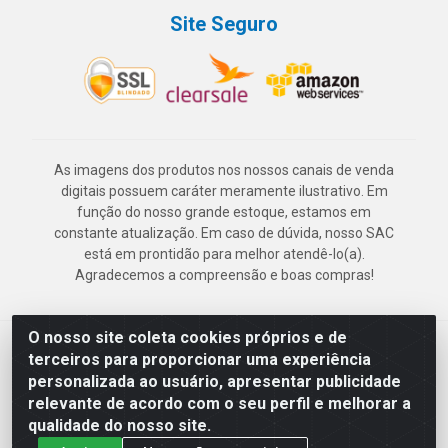
Site Seguro
As imagens dos produtos nos nossos canais de venda
digitais possuem caráter meramente ilustrativo. Em
função do nosso grande estoque, estamos em
constante atualização. Em caso de dúvida, nosso SAC
está em prontidão para melhor atendê-lo(a).
Agradecemos a compreensão e boas compras!
O nosso site coleta cookies próprios e de
Deskontão Atacado - Av. Marechal Mascarenhas de Morais, 2471 -
terceiros para proporcionar uma experiência
Imbiribeira - Recife/PE - CEP 51.150-001 - CNPJ 24.150.377/0003-
personalizada ao usuário, apresentar publicidade
57
relevante de acordo com o seu perfil e melhorar a
qualidade do nosso site.