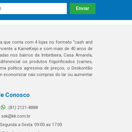
 que conta com 4 lojas no formato “cash and
tencente a KarneKeijo e com mais de 40 anos de
das nos bairros da Imbiribeira, Casa Amarela,
erencial os produtos frigorificados (carnes,
 uma política agressiva de preços, o Deskontão
dem economizar nas compras do lar ou aumentar
le Conosco
(81) 2121-8888
sak@kk.com.br
Segunda a Sexta: 09:00 as 17:00