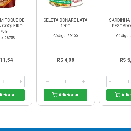
UM TOQUE DE
SELETA BONARE LATA
SARDINHA
A COQUEIRO
170G
PESCADO
170G
Código: 29100
Código:
o: 28753
 11,54
R$ 4,08
R$ 5
icionar
Adicionar
Adic