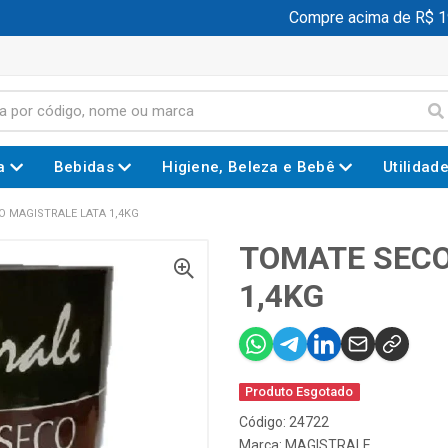
Compre acima de R$ 199,
a
Bebidas
Higiene, Beleza e Bebê
Utilidad
O MAGISTRALE LATA 1,4KG
TOMATE SECO
1,4KG
Produto Esgotado
Código: 24722
Marca:
MAGISTRALE