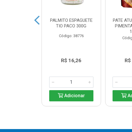
NHA EM MOLHO
PALMITO ESPAGUETE
PATE AT
TOMATE 125G
TIO PACO 300G
PIMENT
digo: 44199
Código: 38776
Códig
R$ 5,55
R$ 16,26
R$
Adicionar
Adicionar
Ad