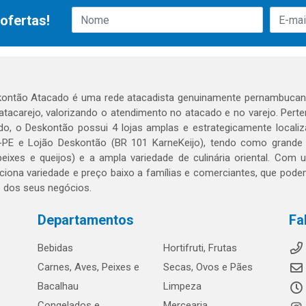
ofertas!
ontão Atacado é uma rede atacadista genuinamente pernambucana
 atacarejo, valorizando o atendimento no atacado e no varejo. Per
o, o Deskontão possui 4 lojas amplas e estrategicamente localiza
PE e Lojão Deskontão (BR 101 KarneKeijo), tendo como grande dif
peixes e queijos) e a ampla variedade de culinária oriental. Com
ciona variedade e preço baixo a famílias e comerciantes, que po
o dos seus negócios.
Departamentos
Fa
Bebidas
Hortifruti, Frutas
Carnes, Aves, Peixes e
Secas, Ovos e Pães
Bacalhau
Limpeza
Congelados e
Mercearia