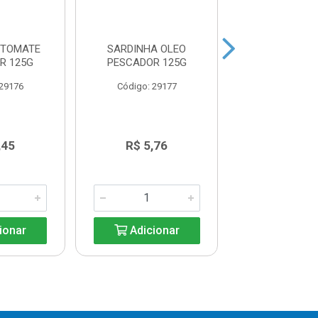
 TOMATE
SARDINHA OLEO
SARDINHA AO
R 125G
PESCADOR 125G
GOMES DA COS
 29176
Código: 29177
Código: 29
,45
R$ 5,76
R$ 5,7
ionar
Adicionar
Adicio