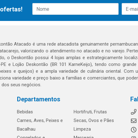
ofertas!
ontão Atacado é uma rede atacadista genuinamente pernambucana
 atacarejo, valorizando o atendimento no atacado e no varejo. Per
o, o Deskontão possui 4 lojas amplas e estrategicamente localiza
PE e Lojão Deskontão (BR 101 KarneKeijo), tendo como grande dif
peixes e queijos) e a ampla variedade de culinária oriental. Com
ciona variedade e preço baixo a famílias e comerciantes, que po
o dos seus negócios.
Departamentos
Fa
Bebidas
Hortifruti, Frutas
Carnes, Aves, Peixes e
Secas, Ovos e Pães
Bacalhau
Limpeza
Congelados e
Mercearia