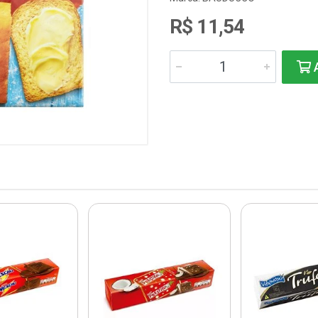
R$ 11,54
A