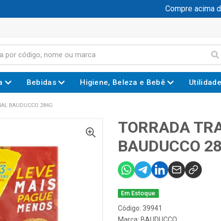
Compre acima de R
a
Bebidas
Higiene, Beleza e Bebê
Utilidad
NAL BAUDUCCO 284G
TORRADA TRA
BAUDUCCO 2
Em Estoque
Código: 39941
Marca:
BAUDUCCO