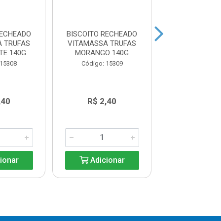
RECHEADO
BISCOITO RECHEADO
BISCOITO RE
A TRUFAS
VITAMASSA TRUFAS
VITAMASSA 
TE 140G
MORANGO 140G
BAUNILHA CASS
 15308
Código: 15309
Código: 15
,40
R$ 2,40
R$ 2,4
ionar
Adicionar
Adicio