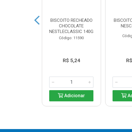
ITO RECHEADO
BISCOITO RECHEADO
BISCOIT
O MILKSHAKE
CHOCOLATE
NESC
ANGO 144G
NESTLECLASSIC 140G
Códig
digo: 18330
Código: 11590
R$ 7,86
R$ 5,24
R$
Adicionar
Adicionar
Ad