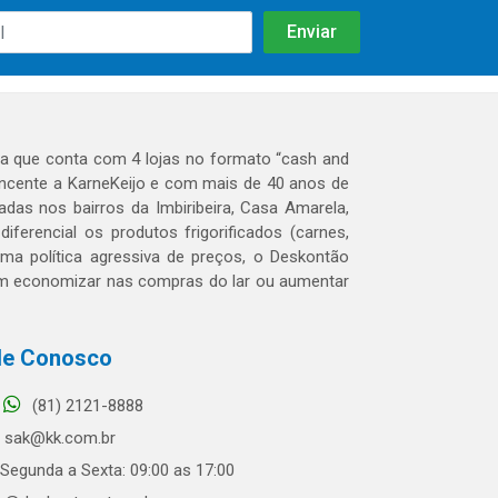
 que conta com 4 lojas no formato “cash and
tencente a KarneKeijo e com mais de 40 anos de
das nos bairros da Imbiribeira, Casa Amarela,
erencial os produtos frigorificados (carnes,
 uma política agressiva de preços, o Deskontão
dem economizar nas compras do lar ou aumentar
le Conosco
(81) 2121-8888
sak@kk.com.br
Segunda a Sexta: 09:00 as 17:00