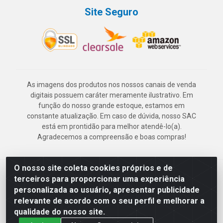
Site Seguro
As imagens dos produtos nos nossos canais de venda
digitais possuem caráter meramente ilustrativo. Em
função do nosso grande estoque, estamos em
constante atualização. Em caso de dúvida, nosso SAC
está em prontidão para melhor atendê-lo(a).
Agradecemos a compreensão e boas compras!
O nosso site coleta cookies próprios e de
Deskontão Atacado - Av. Marechal Mascarenhas de Morais, 2471 -
terceiros para proporcionar uma experiência
Imbiribeira - Recife/PE - CEP 51.150-001 - CNPJ 24.150.377/0003-
personalizada ao usuário, apresentar publicidade
57
relevante de acordo com o seu perfil e melhorar a
qualidade do nosso site.