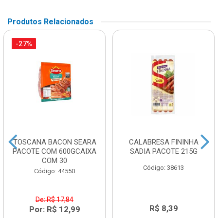
Produtos Relacionados
-27%
TOSCANA BACON SEARA
CALABRESA FININHA
PACOTE COM 600GCAIXA
SADIA PACOTE 215G
COM 30
Código: 38613
Código: 44550
De: R$ 17,84
R$ 8,39
Por: R$ 12,99