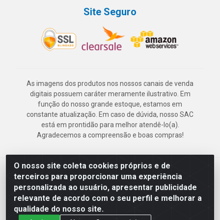
Site Seguro
As imagens dos produtos nos nossos canais de venda
digitais possuem caráter meramente ilustrativo. Em
função do nosso grande estoque, estamos em
constante atualização. Em caso de dúvida, nosso SAC
está em prontidão para melhor atendê-lo(a).
Agradecemos a compreensão e boas compras!
O nosso site coleta cookies próprios e de
Deskontão Atacado - Av. Marechal Mascarenhas de Morais, 2471 -
terceiros para proporcionar uma experiência
Imbiribeira - Recife/PE - CEP 51.150-001 - CNPJ 24.150.377/0003-
personalizada ao usuário, apresentar publicidade
57
relevante de acordo com o seu perfil e melhorar a
qualidade do nosso site.