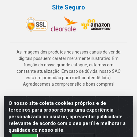
Site Seguro
As imagens dos produtos nos nossos canais de venda
digitais possuem caráter meramente ilustrativo. Em
função do nosso grande estoque, estamos em
constante atualização. Em caso de dúvida, nosso SAC
está em prontidão para melhor atendê-lo(a).
Agradecemos a compreensão e boas compras!
O nosso site coleta cookies próprios e de
Deskontão Atacado - Av. Marechal Mascarenhas de Morais, 2471 -
terceiros para proporcionar uma experiência
Imbiribeira - Recife/PE - CEP 51.150-001 - CNPJ 24.150.377/0003-
personalizada ao usuário, apresentar publicidade
57
relevante de acordo com o seu perfil e melhorar a
qualidade do nosso site.