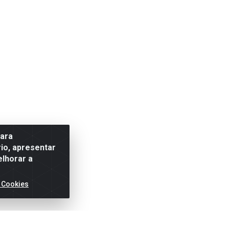
para
io, apresentar
elhorar a
 Cookies