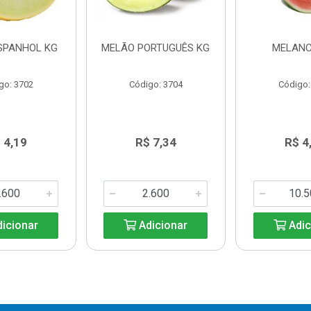
SPANHOL KG
MELÃO PORTUGUÊS KG
MELANC
go: 3702
Código: 3704
Código:
 4,19
R$ 7,34
R$ 4
icionar
Adicionar
Adic