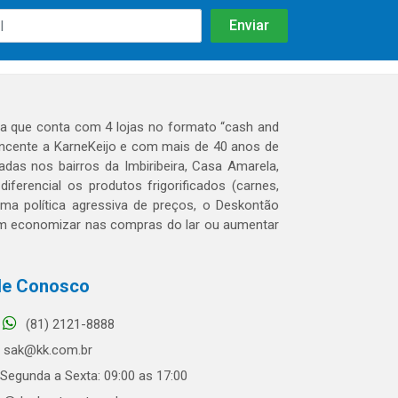
 que conta com 4 lojas no formato “cash and
tencente a KarneKeijo e com mais de 40 anos de
das nos bairros da Imbiribeira, Casa Amarela,
erencial os produtos frigorificados (carnes,
 uma política agressiva de preços, o Deskontão
dem economizar nas compras do lar ou aumentar
le Conosco
(81) 2121-8888
sak@kk.com.br
Segunda a Sexta: 09:00 as 17:00