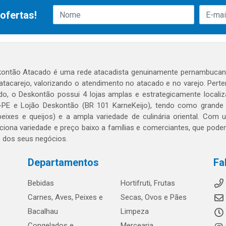
ofertas!
ontão Atacado é uma rede atacadista genuinamente pernambucana
 atacarejo, valorizando o atendimento no atacado e no varejo. Per
o, o Deskontão possui 4 lojas amplas e estrategicamente localiza
PE e Lojão Deskontão (BR 101 KarneKeijo), tendo como grande dif
peixes e queijos) e a ampla variedade de culinária oriental. Com
ciona variedade e preço baixo a famílias e comerciantes, que po
o dos seus negócios.
Departamentos
Fa
Bebidas
Hortifruti, Frutas
Carnes, Aves, Peixes e
Secas, Ovos e Pães
Bacalhau
Limpeza
Congelados e
Mercearia