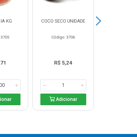
IA KG
COCO SECO UNIDADE
MANGA TOM
 3705
Código: 3706
Código: 37
,71
R$ 5,24
R$ 10,4
ionar
Adicionar
Adicio