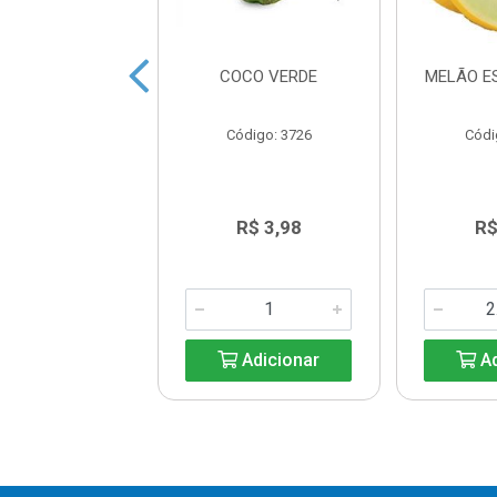
RUTA CONG
COCO VERDE
MELÃO E
JA C/SEMENTE
ANAA 500G
Código: 3726
Códi
digo: 45719
R$ 8,39
R$ 3,98
R$
Adicionar
Adicionar
Ad