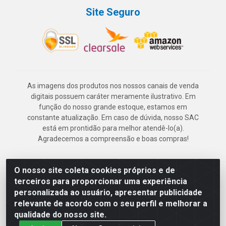
Site Seguro
As imagens dos produtos nos nossos canais de venda
digitais possuem caráter meramente ilustrativo. Em
função do nosso grande estoque, estamos em
constante atualização. Em caso de dúvida, nosso SAC
está em prontidão para melhor atendê-lo(a).
Agradecemos a compreensão e boas compras!
O nosso site coleta cookies próprios e de
Deskontão Atacado - Av. Marechal Mascarenhas de Morais, 2471 -
terceiros para proporcionar uma experiência
Imbiribeira - Recife/PE - CEP 51.150-001 - CNPJ 24.150.377/0003-
personalizada ao usuário, apresentar publicidade
57
relevante de acordo com o seu perfil e melhorar a
qualidade do nosso site.