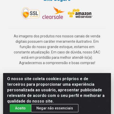
As imagens dos produtos nos nossos canais de venda
digitais possuem caráter meramente ilustrativo. Em
função do nosso grande estoque, estamos em
constante atualização. Em caso de dúvida, nosso SAC
está em prontidão para melhor atendê-lo(a).
Agradecemos a compreensão e boas compras!
O nosso site coleta cookies próprios e de
Deskontão Atacado - Av. Marechal Mascarenhas de Morais, 2471 -
terceiros para proporcionar uma experiência
Imbiribeira - Recife/PE - CEP 51.150-001 - CNPJ 24.150.377/0003-
personalizada ao usuário, apresentar publicidade
57
relevante de acordo com o seu perfil e melhorar a
qualidade do nosso site.
Aceito
Negar não essenciais