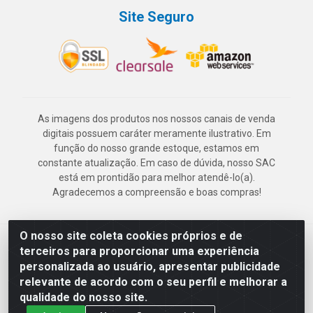
Site Seguro
As imagens dos produtos nos nossos canais de venda
digitais possuem caráter meramente ilustrativo. Em
função do nosso grande estoque, estamos em
constante atualização. Em caso de dúvida, nosso SAC
está em prontidão para melhor atendê-lo(a).
Agradecemos a compreensão e boas compras!
O nosso site coleta cookies próprios e de
Deskontão Atacado - Av. Marechal Mascarenhas de Morais, 2471 -
terceiros para proporcionar uma experiência
Imbiribeira - Recife/PE - CEP 51.150-001 - CNPJ 24.150.377/0003-
personalizada ao usuário, apresentar publicidade
57
relevante de acordo com o seu perfil e melhorar a
qualidade do nosso site.