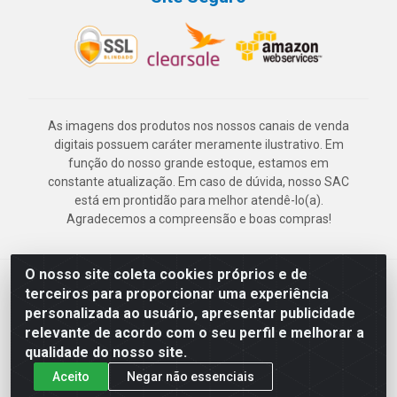
As imagens dos produtos nos nossos canais de venda
digitais possuem caráter meramente ilustrativo. Em
função do nosso grande estoque, estamos em
constante atualização. Em caso de dúvida, nosso SAC
está em prontidão para melhor atendê-lo(a).
Agradecemos a compreensão e boas compras!
O nosso site coleta cookies próprios e de
Deskontão Atacado - Av. Marechal Mascarenhas de Morais, 2471 -
terceiros para proporcionar uma experiência
Imbiribeira - Recife/PE - CEP 51.150-001 - CNPJ 24.150.377/0003-
personalizada ao usuário, apresentar publicidade
57
relevante de acordo com o seu perfil e melhorar a
qualidade do nosso site.
Aceito
Negar não essenciais