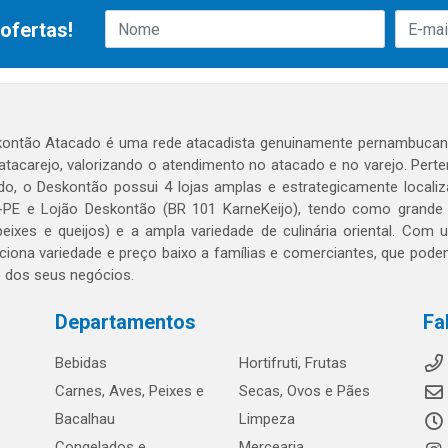
ofertas!
ontão Atacado é uma rede atacadista genuinamente pernambucana
 atacarejo, valorizando o atendimento no atacado e no varejo. Per
o, o Deskontão possui 4 lojas amplas e estrategicamente localiza
PE e Lojão Deskontão (BR 101 KarneKeijo), tendo como grande dif
peixes e queijos) e a ampla variedade de culinária oriental. Com
ciona variedade e preço baixo a famílias e comerciantes, que po
o dos seus negócios.
Departamentos
Fa
Bebidas
Hortifruti, Frutas
Carnes, Aves, Peixes e
Secas, Ovos e Pães
Bacalhau
Limpeza
Congelados e
Mercearia