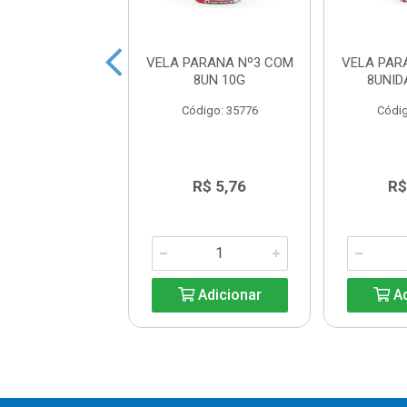
ÃO LUCAS Nº 6
VELA PARANA Nº3 COM
VELA PAR
BRANCA
8UN 10G
8UNID
ódigo: 3914
Código: 35776
Códig
R$ 11,54
R$ 5,76
R$
Adicionar
Adicionar
Ad