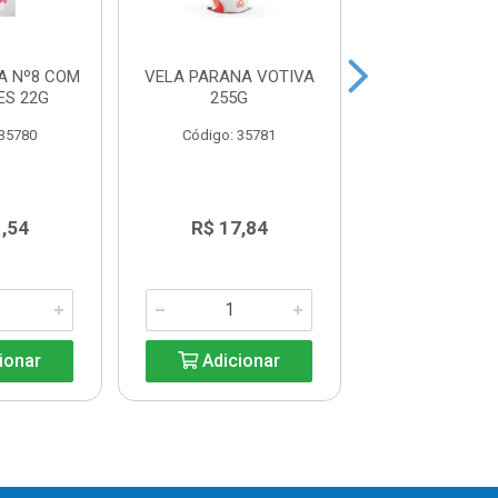
A Nº8 COM
VELA PARANA VOTIVA
VELA PAR
ES 22G
255G
CITRONELA
6UNIDADE 
 35780
Código: 35781
Código: 35
,54
R$ 17,84
R$ 15,7
ionar
Adicionar
Adicio