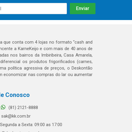
 que conta com 4 lojas no formato “cash and
tencente a KarneKeijo e com mais de 40 anos de
das nos bairros da Imbiribeira, Casa Amarela,
erencial os produtos frigorificados (carnes,
 uma política agressiva de preços, o Deskontão
dem economizar nas compras do lar ou aumentar
le Conosco
(81) 2121-8888
sak@kk.com.br
Segunda a Sexta: 09:00 as 17:00