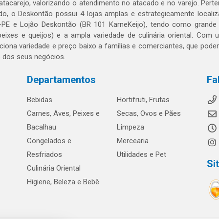
 atacarejo, valorizando o atendimento no atacado e no varejo. Per
o, o Deskontão possui 4 lojas amplas e estrategicamente localiza
PE e Lojão Deskontão (BR 101 KarneKeijo), tendo como grande dif
peixes e queijos) e a ampla variedade de culinária oriental. Com
ciona variedade e preço baixo a famílias e comerciantes, que po
o dos seus negócios.
Departamentos
Fa
Bebidas
Hortifruti, Frutas
Carnes, Aves, Peixes e
Secas, Ovos e Pães
Bacalhau
Limpeza
Congelados e
Mercearia
Resfriados
Utilidades e Pet
Si
Culinária Oriental
Higiene, Beleza e Bebê