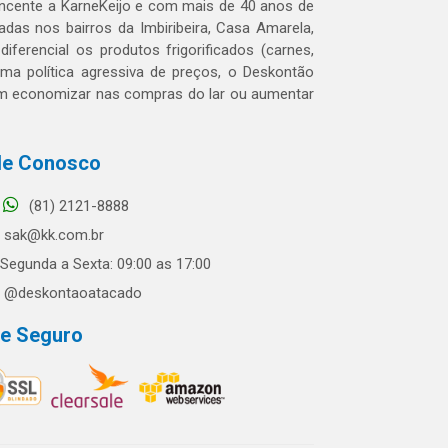
tencente a KarneKeijo e com mais de 40 anos de
das nos bairros da Imbiribeira, Casa Amarela,
erencial os produtos frigorificados (carnes,
 uma política agressiva de preços, o Deskontão
dem economizar nas compras do lar ou aumentar
le Conosco
(81) 2121-8888
sak@kk.com.br
Segunda a Sexta: 09:00 as 17:00
@deskontaoatacado
te Seguro