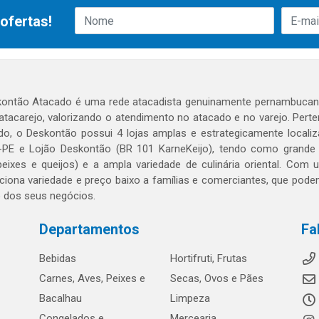
ofertas!
ontão Atacado é uma rede atacadista genuinamente pernambucana
 atacarejo, valorizando o atendimento no atacado e no varejo. Per
o, o Deskontão possui 4 lojas amplas e estrategicamente localiza
PE e Lojão Deskontão (BR 101 KarneKeijo), tendo como grande dif
peixes e queijos) e a ampla variedade de culinária oriental. Com
ciona variedade e preço baixo a famílias e comerciantes, que po
o dos seus negócios.
Departamentos
Fa
Bebidas
Hortifruti, Frutas
Carnes, Aves, Peixes e
Secas, Ovos e Pães
Bacalhau
Limpeza
Congelados e
Mercearia