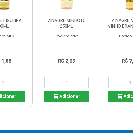
E FIGUEIRA
VINAGRE MINHOTO
VINAGRE 
00ML
250ML
VINHO BRA
go: 7403
Código: 7282
Código:
 1,88
R$ 2,09
R$ 7
icionar
Adicionar
Adic