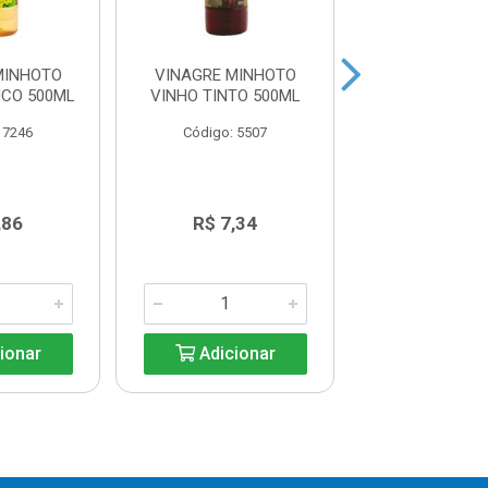
MINHOTO
VINAGRE MINHOTO
VINAGRE MU
NCO 500ML
VINHO TINTO 500ML
ÁLCOOL 5
 7246
Código: 5507
Código: 55
,86
R$ 7,34
R$ 2,3
ionar
Adicionar
Adicio