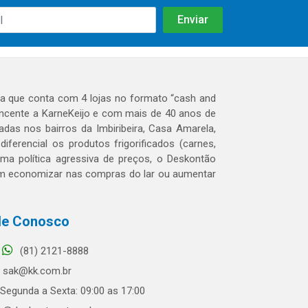
 que conta com 4 lojas no formato “cash and
tencente a KarneKeijo e com mais de 40 anos de
das nos bairros da Imbiribeira, Casa Amarela,
erencial os produtos frigorificados (carnes,
 uma política agressiva de preços, o Deskontão
dem economizar nas compras do lar ou aumentar
le Conosco
(81) 2121-8888
sak@kk.com.br
Segunda a Sexta: 09:00 as 17:00