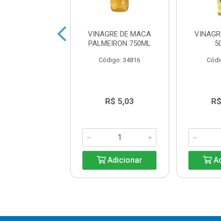
RE BALSAMICO
VINAGRE DE MACA
VINAGR
OESA CASTELO
PALMEIRON 750ML
5
250ML
Código: 34816
Códi
digo: 23713
R$ 39,80
R$ 5,03
R$
Adicionar
Adicionar
Ad