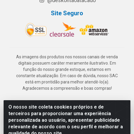
@deskontaoatacado
Site Seguro
As imagens dos produtos nos nossos canais de venda
digitais possuem caráter meramente ilustrativo. Em
função do nosso grande estoque, estamos em
constante atualização. Em caso de dúvida, nosso SAC
está em prontidão para melhor atendê-lo(a).
Agradecemos a compreensão e boas compras!
O nosso site coleta cookies próprios e de
Deskontão Atacado - Av. Marechal Mascarenhas de Morais, 2471 -
terceiros para proporcionar uma experiência
Imbiribeira - Recife/PE - CEP 51.150-001 - CNPJ 24.150.377/0003-
personalizada ao usuário, apresentar publicidade
57
relevante de acordo com o seu perfil e melhorar a
qualidade do nosso site.