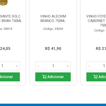
ISANTE DOLC
VINHO ALECRIM
VINHO FOYE
C BRAN 750ML
BRANCO 750ML
CABERNET
75
o: 38574
Código: 39269
Código:
 24,05
R$ 41,90
R$ 2
icionar
Adicionar
Adic