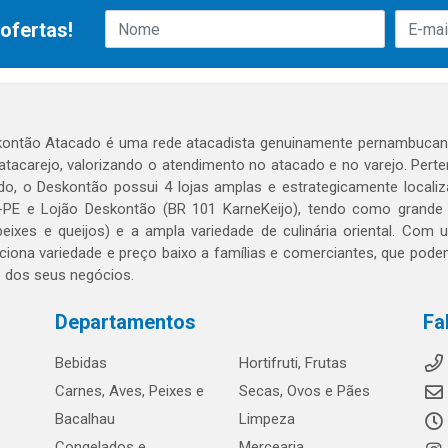
ofertas!
ontão Atacado é uma rede atacadista genuinamente pernambucana
 atacarejo, valorizando o atendimento no atacado e no varejo. Per
o, o Deskontão possui 4 lojas amplas e estrategicamente localiza
PE e Lojão Deskontão (BR 101 KarneKeijo), tendo como grande dif
peixes e queijos) e a ampla variedade de culinária oriental. Com
ciona variedade e preço baixo a famílias e comerciantes, que po
o dos seus negócios.
Departamentos
Fa
Bebidas
Hortifruti, Frutas
Carnes, Aves, Peixes e
Secas, Ovos e Pães
Bacalhau
Limpeza
Congelados e
Mercearia