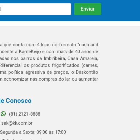
 que conta com 4 lojas no formato “cash and
tencente a KarneKeijo e com mais de 40 anos de
das nos bairros da Imbiribeira, Casa Amarela,
erencial os produtos frigorificados (carnes,
 uma política agressiva de preços, o Deskontão
dem economizar nas compras do lar ou aumentar
le Conosco
(81) 2121-8888
sak@kk.com.br
Segunda a Sexta: 09:00 as 17:00