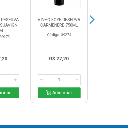
 RESERVA
VINHO FOYE RESERVA
ESPUMAN
 SUAVIGN
CARMENERE 750ML
UNDURRAGA DE
0M
750ML
Código: 39274
 39273
Código: 39
7,20
R$ 27,20
R$ 47,1
ionar
Adicionar
Adicio