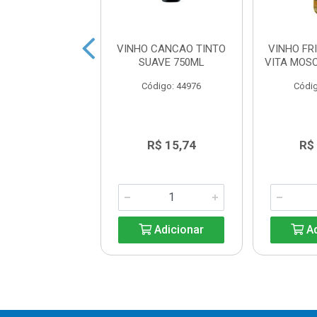
CASILLERO DEL
VINHO CANCAO TINTO
VINHO FR
LO CABERNET
SUAVE 750ML
VITA MOS
IGNON 750ML
Código: 44976
Códig
ódigo: 4460
R$ 52,40
R$ 15,74
R$
Adicionar
Adicionar
Ad