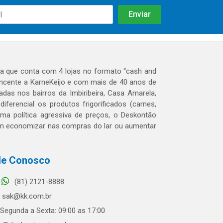
 que conta com 4 lojas no formato “cash and
tencente a KarneKeijo e com mais de 40 anos de
das nos bairros da Imbiribeira, Casa Amarela,
erencial os produtos frigorificados (carnes,
 uma política agressiva de preços, o Deskontão
dem economizar nas compras do lar ou aumentar
le Conosco
(81) 2121-8888
sak@kk.com.br
Segunda a Sexta: 09:00 as 17:00