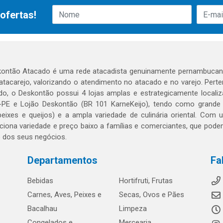
ofertas!
ontão Atacado é uma rede atacadista genuinamente pernambucana
 atacarejo, valorizando o atendimento no atacado e no varejo. Per
o, o Deskontão possui 4 lojas amplas e estrategicamente localiza
PE e Lojão Deskontão (BR 101 KarneKeijo), tendo como grande dif
peixes e queijos) e a ampla variedade de culinária oriental. Com
ciona variedade e preço baixo a famílias e comerciantes, que po
o dos seus negócios.
Departamentos
Fa
Bebidas
Hortifruti, Frutas
Carnes, Aves, Peixes e
Secas, Ovos e Pães
Bacalhau
Limpeza
Congelados e
Mercearia