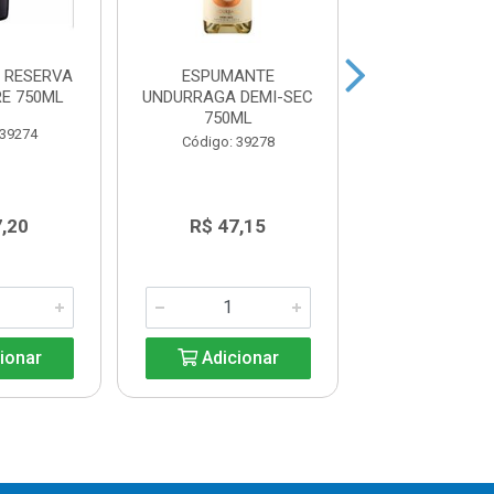
 RESERVA
ESPUMANTE
VINHO CASAL 
E 750ML
UNDURRAGA DEMI-SEC
TINTO DOURO
750ML
 39274
Código: 39
Código: 39278
7,20
R$ 47,15
R$ 59,7
ionar
Adicionar
Adicio