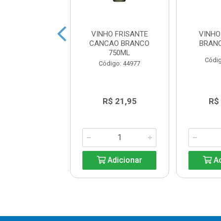
FRISANTE DOLC
VINHO FRISANTE
VINHO
OSC BRAN 750ML
CANCAO BRANCO
BRAN
750ML
digo: 38574
Códig
Código: 44977
R$ 24,05
R$ 21,95
R$
Adicionar
Adicionar
Ad