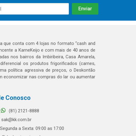
 que conta com 4 lojas no formato “cash and
tencente a KarneKeijo e com mais de 40 anos de
das nos bairros da Imbiribeira, Casa Amarela,
erencial os produtos frigorificados (carnes,
 uma política agressiva de preços, o Deskontão
dem economizar nas compras do lar ou aumentar
le Conosco
(81) 2121-8888
sak@kk.com.br
Segunda a Sexta: 09:00 as 17:00