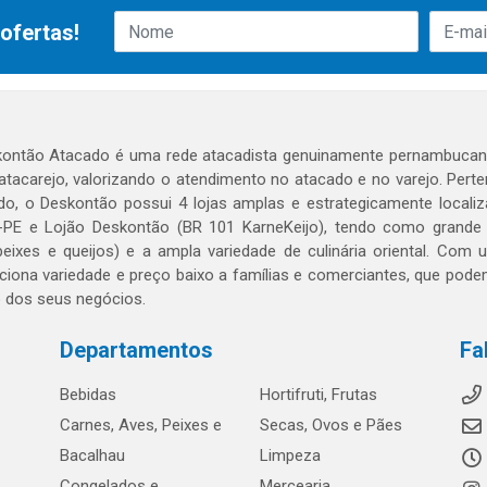
ofertas!
ontão Atacado é uma rede atacadista genuinamente pernambucana
 atacarejo, valorizando o atendimento no atacado e no varejo. Per
o, o Deskontão possui 4 lojas amplas e estrategicamente localiza
PE e Lojão Deskontão (BR 101 KarneKeijo), tendo como grande dif
peixes e queijos) e a ampla variedade de culinária oriental. Com
ciona variedade e preço baixo a famílias e comerciantes, que po
o dos seus negócios.
Departamentos
Fa
Bebidas
Hortifruti, Frutas
Carnes, Aves, Peixes e
Secas, Ovos e Pães
Bacalhau
Limpeza
Congelados e
Mercearia