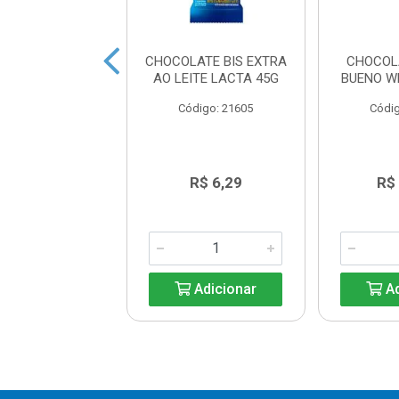
 LICOR CEREJA
CHOCOLATE BIS EXTRA
CHOCOL
EVERGINE 55G
AO LEITE LACTA 45G
BUENO W
digo: 25200
Código: 21605
Códig
R$ 9,96
R$ 6,29
R$
Adicionar
Adicionar
Ad