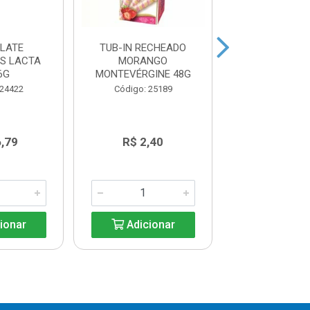
LATE
TUB-IN RECHEADO
TUB-IN REC
ES LACTA
MORANGO
AVELA MONTE
6G
MONTEVÉRGINE 48G
48G
 24422
Código: 25189
Código: 25
6,79
R$ 2,40
R$ 2,4
ionar
Adicionar
Adicio