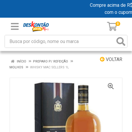
Compre acima de R$ 1
com o cupom
0
VOLTAR
INÍCIO
PREPARO P/ REFEIÇÃO
MOLHOS
WHISKY MAC SELLERS 1L