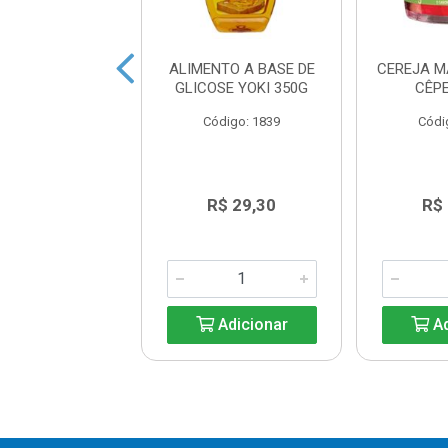
E MONIN MACA
ALIMENTO A BASE DE
CEREJA M
RDE 700ML
GLICOSE YOKI 350G
CÊP
digo: 44126
Código: 1839
Códi
R$ 57,65
R$ 29,30
R$
Adicionar
Adicionar
Ad