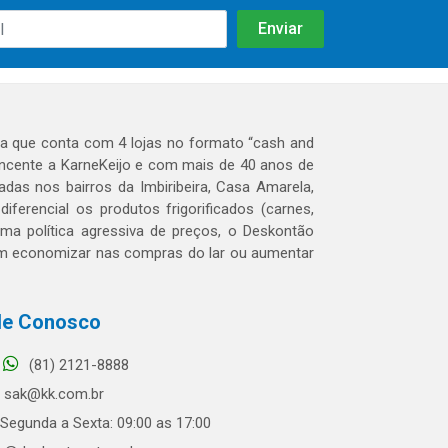
 que conta com 4 lojas no formato “cash and
tencente a KarneKeijo e com mais de 40 anos de
das nos bairros da Imbiribeira, Casa Amarela,
erencial os produtos frigorificados (carnes,
 uma política agressiva de preços, o Deskontão
dem economizar nas compras do lar ou aumentar
le Conosco
(81) 2121-8888
sak@kk.com.br
Segunda a Sexta: 09:00 as 17:00