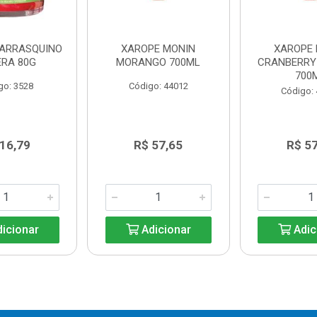
ARRASQUINO
XAROPE MONIN
XAROPE 
ERA 80G
MORANGO 700ML
CRANBERRY 
700
go: 3528
Código: 44012
Código:
 16,79
R$ 57,65
R$ 57
icionar
Adicionar
Adic