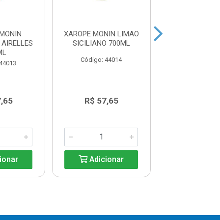
MONIN
XAROPE MONIN LIMAO
XAROPE MO
AIRELLES
SICILIANO 700ML
TANGERINA 
ML
Código: 44014
Código: 44
 44013
,65
R$ 57,65
R$ 57,6
ionar
Adicionar
Adicio