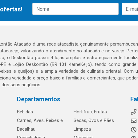
ofertas!
ontão Atacado é uma rede atacadista genuinamente pernambucana
 atacarejo, valorizando o atendimento no atacado e no varejo. Per
o, o Deskontão possui 4 lojas amplas e estrategicamente localiza
PE e Lojão Deskontão (BR 101 KarneKeijo), tendo como grande dif
peixes e queijos) e a ampla variedade de culinária oriental. Com
ciona variedade e preço baixo a famílias e comerciantes, que po
o dos seus negócios.
Departamentos
Fa
Bebidas
Hortifruti, Frutas
Carnes, Aves, Peixes e
Secas, Ovos e Pães
Bacalhau
Limpeza
Congelados e
Mercearia