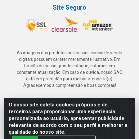
Site Seguro
As imagens dos produtos nos nossos canais de venda
digitais possuem caráter meramente ilustrativo. Em
função do nosso grande estoque, estamos em
constante atualização. Em caso de dúvida, nosso SAC
está em prontidão para melhor atendê-lo(a).
Agradecemos a compreensão e boas compras!
O nosso site coleta cookies próprios e de
Deskontão Atacado - Av. Marechal Mascarenhas de Morais, 2471 -
terceiros para proporcionar uma experiência
Imbiribeira - Recife/PE - CEP 51.150-001 - CNPJ 24.150.377/0003-
personalizada ao usuário, apresentar publicidade
57
relevante de acordo com o seu perfil e melhorar a
qualidade do nosso site.