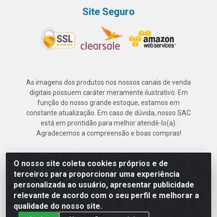
Site Seguro
As imagens dos produtos nos nossos canais de venda
digitais possuem caráter meramente ilustrativo. Em
função do nosso grande estoque, estamos em
constante atualização. Em caso de dúvida, nosso SAC
está em prontidão para melhor atendê-lo(a).
Agradecemos a compreensão e boas compras!
O nosso site coleta cookies próprios e de
Deskontão Atacado - Av. Marechal Mascarenhas de Morais, 2471 -
terceiros para proporcionar uma experiência
Imbiribeira - Recife/PE - CEP 51.150-001 - CNPJ 24.150.377/0003-
personalizada ao usuário, apresentar publicidade
57
relevante de acordo com o seu perfil e melhorar a
qualidade do nosso site.