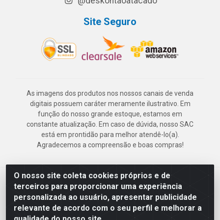
@deskontaoatacado
Site Seguro
As imagens dos produtos nos nossos canais de venda
digitais possuem caráter meramente ilustrativo. Em
função do nosso grande estoque, estamos em
constante atualização. Em caso de dúvida, nosso SAC
está em prontidão para melhor atendê-lo(a).
Agradecemos a compreensão e boas compras!
O nosso site coleta cookies próprios e de
Deskontão Atacado - Av. Marechal Mascarenhas de Morais, 2471 -
terceiros para proporcionar uma experiência
Imbiribeira - Recife/PE - CEP 51.150-001 - CNPJ 24.150.377/0003-
personalizada ao usuário, apresentar publicidade
57
relevante de acordo com o seu perfil e melhorar a
qualidade do nosso site.