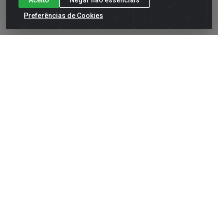
Preferências de Cookies
Cadastre-se para receber nossas ofertas!
O Deskontão Atacado é uma rede atacadista
genuinamente pernambucana que conta com 4 lojas no