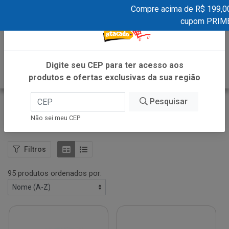
Compre acima de R$ 199,00 e g
×
cupom PRIMEI
0
Digite seu CEP para ter acesso aos
produtos e ofertas exclusivas da sua região
Pesquisar
Cortes Traseiros
Não sei meu CEP
VOLTAR
INÍCIO
CARNE BOVINA
CORTES TRASEIROS
Filtros
95 produtos ordenados por: