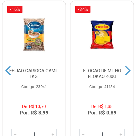
-16%
-34%
FEIJAO CARIOCA CAMIL
FLOCAO DE MILHO
1KG.
FLOKAO 400G
Código: 23941
Código: 41134
De: R$ 10,70
De: R$ 1,35
Por: R$ 8,99
Por: R$ 0,89