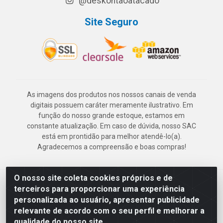
@deskontaoatacado
Site Seguro
As imagens dos produtos nos nossos canais de venda
digitais possuem caráter meramente ilustrativo. Em
função do nosso grande estoque, estamos em
constante atualização. Em caso de dúvida, nosso SAC
está em prontidão para melhor atendê-lo(a).
Agradecemos a compreensão e boas compras!
O nosso site coleta cookies próprios e de
Deskontão Atacado - Av. Marechal Mascarenhas de Morais, 2471 -
terceiros para proporcionar uma experiência
Imbiribeira - Recife/PE - CEP 51.150-001 - CNPJ 24.150.377/0003-
personalizada ao usuário, apresentar publicidade
57
relevante de acordo com o seu perfil e melhorar a
qualidade do nosso site.