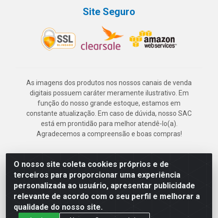
Site Seguro
As imagens dos produtos nos nossos canais de venda
digitais possuem caráter meramente ilustrativo. Em
função do nosso grande estoque, estamos em
constante atualização. Em caso de dúvida, nosso SAC
está em prontidão para melhor atendê-lo(a).
Agradecemos a compreensão e boas compras!
O nosso site coleta cookies próprios e de
Deskontão Atacado - Av. Marechal Mascarenhas de Morais, 2471 -
terceiros para proporcionar uma experiência
Imbiribeira - Recife/PE - CEP 51.150-001 - CNPJ 24.150.377/0003-
personalizada ao usuário, apresentar publicidade
57
relevante de acordo com o seu perfil e melhorar a
qualidade do nosso site.