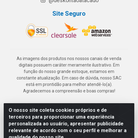
@deskontaoatacado
Site Seguro
As imagens dos produtos nos nossos canais de venda
digitais possuem caráter meramente ilustrativo. Em
função do nosso grande estoque, estamos em
constante atualização. Em caso de dúvida, nosso SAC
está em prontidão para melhor atendê-lo(a).
Agradecemos a compreensão e boas compras!
O nosso site coleta cookies próprios e de
Deskontão Atacado - Av. Marechal Mascarenhas de Morais, 2471 -
terceiros para proporcionar uma experiência
Imbiribeira - Recife/PE - CEP 51.150-001 - CNPJ 24.150.377/0003-
personalizada ao usuário, apresentar publicidade
57
relevante de acordo com o seu perfil e melhorar a
qualidade do nosso site.