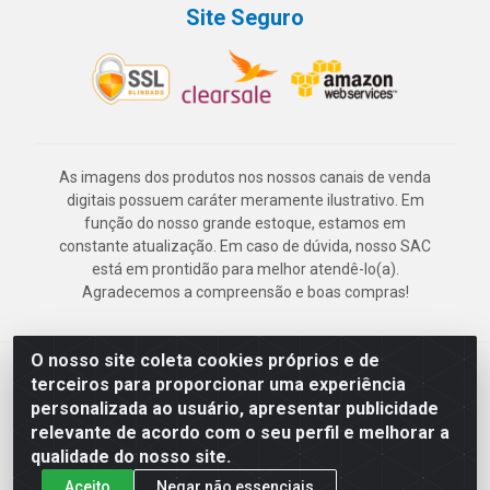
Site Seguro
As imagens dos produtos nos nossos canais de venda
digitais possuem caráter meramente ilustrativo. Em
função do nosso grande estoque, estamos em
constante atualização. Em caso de dúvida, nosso SAC
está em prontidão para melhor atendê-lo(a).
Agradecemos a compreensão e boas compras!
O nosso site coleta cookies próprios e de
Deskontão Atacado - Av. Marechal Mascarenhas de Morais, 2471 -
terceiros para proporcionar uma experiência
Imbiribeira - Recife/PE - CEP 51.150-001 - CNPJ 24.150.377/0003-
personalizada ao usuário, apresentar publicidade
57
relevante de acordo com o seu perfil e melhorar a
qualidade do nosso site.
Aceito
Negar não essenciais