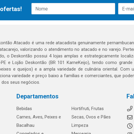
ofertas!
ontão Atacado é uma rede atacadista genuinamente pernambucana
 atacarejo, valorizando o atendimento no atacado e no varejo. Per
o, o Deskontão possui 4 lojas amplas e estrategicamente localiza
PE e Lojão Deskontão (BR 101 KarneKeijo), tendo como grande dif
peixes e queijos) e a ampla variedade de culinária oriental. Com
ciona variedade e preço baixo a famílias e comerciantes, que po
o dos seus negócios.
Departamentos
Fa
Bebidas
Hortifruti, Frutas
Carnes, Aves, Peixes e
Secas, Ovos e Pães
Bacalhau
Limpeza
Congelados e
Mercearia