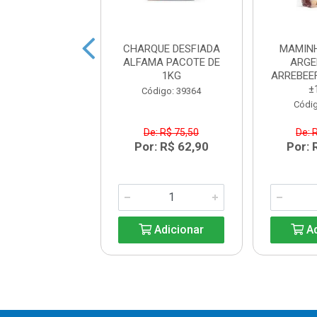
ELA DESFIADA
CHARQUE DESFIADA
MAMIN
A PACOTE 1KG
ALFAMA PACOTE DE
ARGE
1KG
ARREBEE
digo: 39286
±
Código: 39364
Códig
e: R$ 73,40
De: R$ 75,50
De: 
: R$ 62,91
Por: R$ 62,90
Por: 
Adicionar
Adicionar
Ad