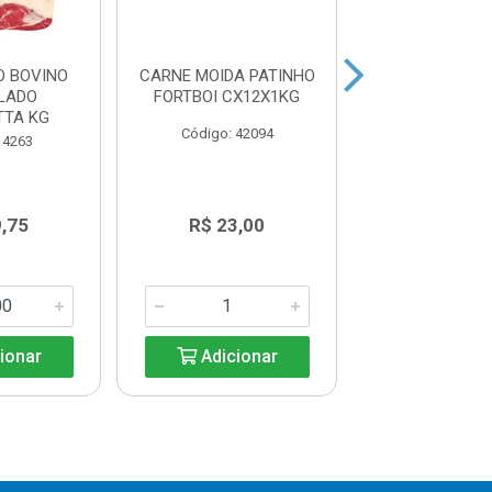
O BOVINO
CARNE MOIDA PATINHO
CARNE MOIDA 
LADO
FORTBOI CX12X1KG
FRIBOI PACOTE 
TTA KG
Código: 42094
Código: 41
 4263
De: R$ 16
9,75
R$ 23,00
Por: R$ 1
ionar
Adicionar
Adicio