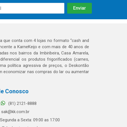
 que conta com 4 lojas no formato “cash and
tencente a KarneKeijo e com mais de 40 anos de
das nos bairros da Imbiribeira, Casa Amarela,
erencial os produtos frigorificados (carnes,
 uma política agressiva de preços, o Deskontão
dem economizar nas compras do lar ou aumentar
le Conosco
(81) 2121-8888
sak@kk.com.br
Segunda a Sexta: 09:00 as 17:00