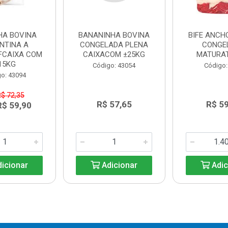
HA BOVINA
BANANINHA BOVINA
BIFE ANCH
NTINA A
CONGELADA PLENA
CONGE
FCAIXA COM
CAIXACOM ±25KG
MATURA
15KG
Código: 43054
Código:
o: 43094
R$ 72,35
R$ 57,65
R$ 5
R$ 59,90
icionar
Adicionar
Adic