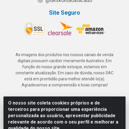
@deskontaoatacado
Site Seguro
As imagens dos produtos nos nossos canais de venda
digitais possuem caráter meramente ilustrativo. Em
função do nosso grande estoque, estamos em
constante atualização. Em caso de dúvida, nosso SAC
está em prontidão para melhor atendê-lo(a).
Agradecemos a compreensão e boas compras!
O nosso site coleta cookies próprios e de
Deskontão Atacado - Av. Marechal Mascarenhas de Morais, 2471 -
terceiros para proporcionar uma experiência
Imbiribeira - Recife/PE - CEP 51.150-001 - CNPJ 24.150.377/0003-
personalizada ao usuário, apresentar publicidade
57
relevante de acordo com o seu perfil e melhorar a
qualidade do nosso site.