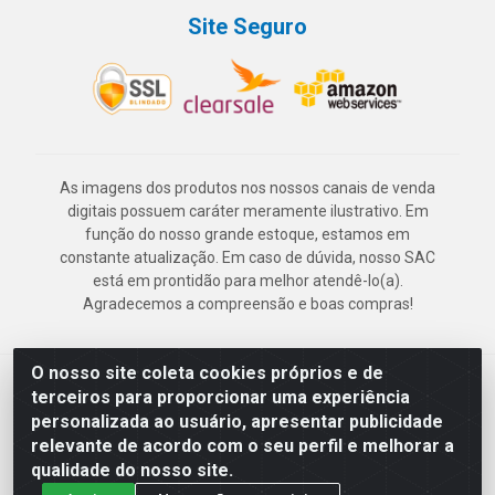
Site Seguro
As imagens dos produtos nos nossos canais de venda
digitais possuem caráter meramente ilustrativo. Em
função do nosso grande estoque, estamos em
constante atualização. Em caso de dúvida, nosso SAC
está em prontidão para melhor atendê-lo(a).
Agradecemos a compreensão e boas compras!
O nosso site coleta cookies próprios e de
Deskontão Atacado - Av. Marechal Mascarenhas de Morais, 2471 -
terceiros para proporcionar uma experiência
Imbiribeira - Recife/PE - CEP 51.150-001 - CNPJ 24.150.377/0003-
personalizada ao usuário, apresentar publicidade
57
relevante de acordo com o seu perfil e melhorar a
qualidade do nosso site.