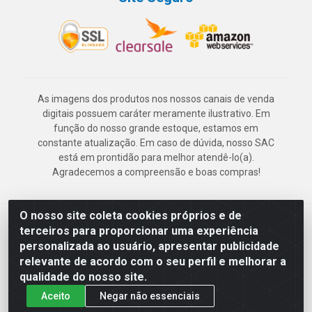
As imagens dos produtos nos nossos canais de venda
digitais possuem caráter meramente ilustrativo. Em
função do nosso grande estoque, estamos em
constante atualização. Em caso de dúvida, nosso SAC
está em prontidão para melhor atendê-lo(a).
Agradecemos a compreensão e boas compras!
O nosso site coleta cookies próprios e de
Deskontão Atacado - Av. Marechal Mascarenhas de Morais, 2471 -
terceiros para proporcionar uma experiência
Imbiribeira - Recife/PE - CEP 51.150-001 - CNPJ 24.150.377/0003-
personalizada ao usuário, apresentar publicidade
57
relevante de acordo com o seu perfil e melhorar a
qualidade do nosso site.
Aceito
Negar não essenciais