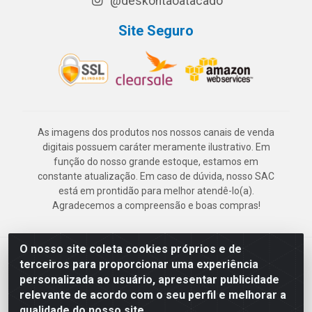
@deskontaoatacado
Site Seguro
As imagens dos produtos nos nossos canais de venda
digitais possuem caráter meramente ilustrativo. Em
função do nosso grande estoque, estamos em
constante atualização. Em caso de dúvida, nosso SAC
está em prontidão para melhor atendê-lo(a).
Agradecemos a compreensão e boas compras!
O nosso site coleta cookies próprios e de
Deskontão Atacado - Av. Marechal Mascarenhas de Morais, 2471 -
terceiros para proporcionar uma experiência
Imbiribeira - Recife/PE - CEP 51.150-001 - CNPJ 24.150.377/0003-
personalizada ao usuário, apresentar publicidade
57
relevante de acordo com o seu perfil e melhorar a
qualidade do nosso site.